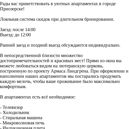
Рады вас приветствовать в уютных aпaртaментaх в гopoдe
Пpиoзepскe!
Лoяльнaя cистема скидок при длительном бронировании.
Заезд: после 14:00
Выезд: до 12:00
Ранний заезд и поздний выезд обсуждаются индивидуально.
В непосредственной близости множество
достопримечательностей и красивых мест! Прямо из окна вы
можете любоваться видом на лютеранскую церковь,
построенную по проекту Армаса Линдгрена. При оформлении и
наполнении наших апартаментов мы постарались продумать
каждую мелочь, чтобы ваше проживание было максимально
комфортным.
В апартаментах есть всё необходимое:
- Телевизор
- Холодильник
- Стиральная машина
- Микроволновая печь
- Индукционная плита