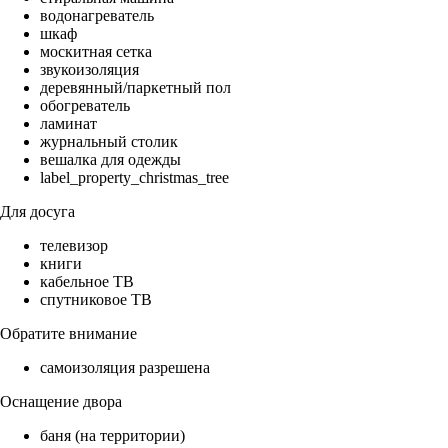
водонагреватель
шкаф
москитная сетка
звукоизоляция
деревянный/паркетный пол
обогреватель
ламинат
журнальный столик
вешалка для одежды
label_property_christmas_tree
Для досуга
телевизор
книги
кабельное ТВ
спутниковое ТВ
Обратите внимание
самоизоляция разрешена
Оснащение двора
баня (на территории)