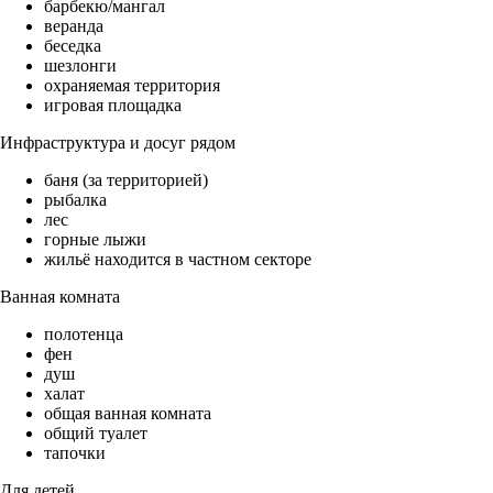
барбекю/мангал
веранда
беседка
шезлонги
охраняемая территория
игровая площадка
Инфраструктура и досуг рядом
баня (за территорией)
рыбалка
лес
горные лыжи
жильё находится в частном секторе
Ванная комната
полотенца
фен
душ
халат
общая ванная комната
общий туалет
тапочки
Для детей