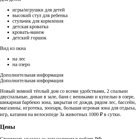
игры/игрушки для детей
высокий стул для ребенка
стульчик для кормления
детская кроватка
кровать-манеж
детский горшок
Вид из окна
на лес
на озеро
Дополнительная информация
Дополнительная информация
Новый зимний тёплый дом со всеми удобствами, 2 спальни
двуспальные, диван в зале, баня с вениками и купелью в озере,
шикарная барбекю зона, закрытая от дождя, рядом лес, бассейн,
магазины, игротека, зоопарк, большая игровая зона для отдыха,
игр, катания на велосипеде За животных 1000 ₽ в сутки.
Цены
Стоимость указана за дом целиком в рублях РФ