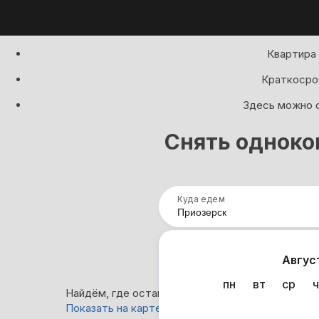
Квартира 
Краткосроч
Здесь можно с
Снять одноко
Куда едем
Нап
Авгус
пн
вт
ср
ч
Найдём, где остановиться в Приозерске: 27 ва
Показать на карте