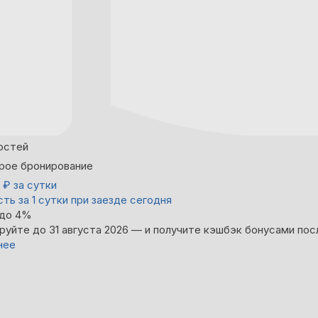
остей
рое бронирование
0
₽
за сутки
ть за 1 сутки при заезде сегодня
 до 4%
руйте до 31 августа 2026 — и получите кэшбэк бонусами пос
нее