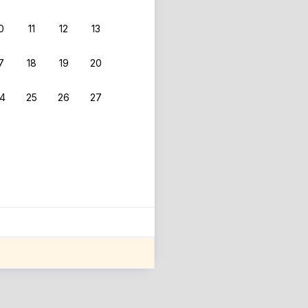
0
11
12
13
7
18
19
20
4
25
26
27
ле оценки проживания.