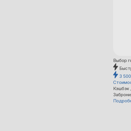
Выбор г
Быст
3 50
Стоимос
Кэшбэк
Заброни
Подроб