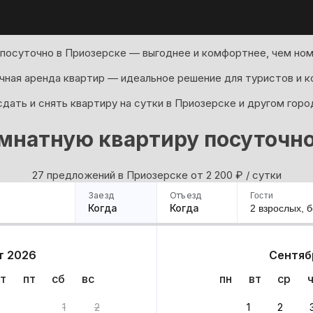
посуточно в Приозерске — выгоднее и комфортнее, чем ном
ная аренда квартир — идеальное решение для туристов и к
дать и снять квартиру на сутки в Приозерске и другом горо
мнатную квартиру посуточно
27 предложений в Приозерске oт 2 200
₽
/ сутки
Заезд
Отъезд
Гости
Когда
Когда
2 взрослых,
б
ример
Санкт-Петербург
Москва
Сочи
Минск
Казань
Дагестан
Кисловодск
Аб
т 2026
Сентяб
Квартиры
Гостиницы
Дома
Частный сектор
т
пт
сб
вс
пн
вт
ср
риантов
1
2
1
2