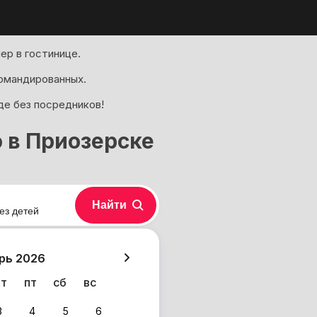
ер в гостинице.
омандированных.
де без посредников!
 в Приозерске
Найти
ез детей
хазия
рь 2026
чт
пт
сб
вс
3
4
5
6