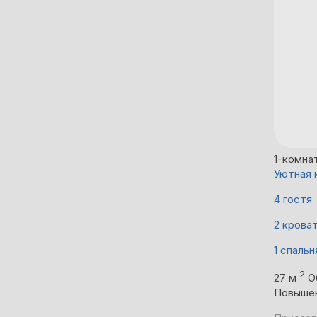
1-комна
Уютная 
4 гостя
2 крова
1 спальн
2
27 м
О
Повыше