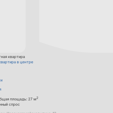
тная квартира
квартира в центре
ти
я
2
бщая площадь: 27 м
нный спрос