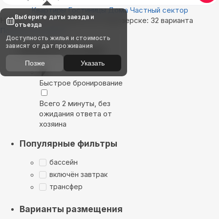
Квартиры
Гостиницы
Дома
Частный сектор
Выберите даты заезда и
Найдём, где остановиться в Приозерске: 32 варианта
отъезда
Показать на карте
Доступность жилья и стоимость
зависят от дат проживания
Выбирайте лучшее
Позже
Указать
Быстрое бронирование
Всего 2 минуты, без
ожидания ответа от
хозяина
Популярные фильтры
бассейн
включён завтрак
трансфер
Варианты размещения